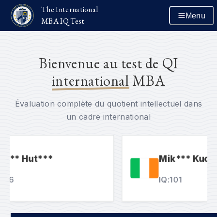
The International
Menu
MBA IQ Test
Bienvenue au test de QI
international
MBA
Évaluation complète du quotient intellectuel dans
un cadre international
** Hut***
Mik*** Kuc***
6
IQ:
101