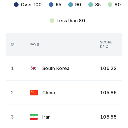
Over 100
95
90
85
80
Less than 80
SCORE
№
PAYS
DE QI
1
South Korea
106.22
2
China
105.86
3
Iran
105.55