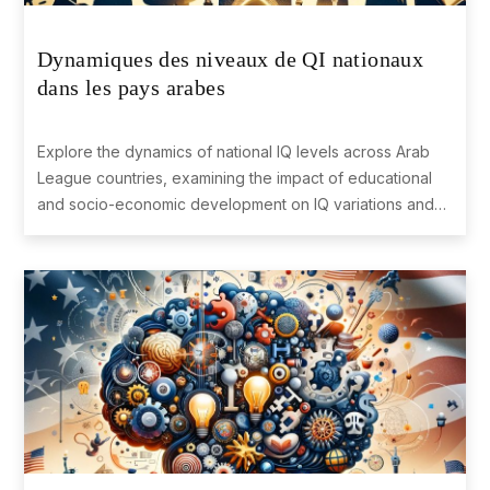
Dynamiques des niveaux de QI nationaux
36
United Kingdom
98.51
dans les pays arabes
Explore the dynamics of national IQ levels across Arab
37
Croatia
98.38
League countries, examining the impact of educational
and socio-economic development on IQ variations and
trends in Middle East, North Africa, and Eastern Africa
regions.
38
Malaysia
98.33
Bosnia and
39
98.23
Herzegovina
40
Malta
98.21