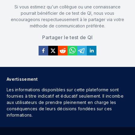
Si vous estimez qu'un collègue ou une connaissance
pourrait bénéficier de ce test de QI, nous vous
46
Estonia
97.89
encourageons respectueusement à le partager via votre
méthode de communication préférée.
Partager le test de QI
47
Jordan
97.77
48
Egypt
97.68
Avertissement
Les informations disponibles sur cette plateforme sont
49
Lebanon
97.68
fournies à titre indicatif et éducatif seulement. Il incombe
aux utilisateurs de prendre pleinement en charge les
conséquences de leurs décisions fondées sur ces
informations.
50
United States
97.67