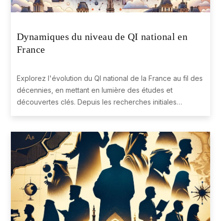
30
Luxembourg
99.03
Dynamiques du niveau de QI national en
France
31
Czech Republic
98.86
Explorez l'évolution du QI national de la France au fil des
décennies, en mettant en lumière des études et
32
Ireland
98.76
découvertes clés. Depuis les recherches initiales
jusqu'aux évaluations récentes, incluant les méthodes
PISA, TIMSS et PIRLS, comprenez les tendances et les
33
Armenia
98.67
positions actuelles des scores d'intelligence français.
34
Finland
98.63
35
Poland
98.56