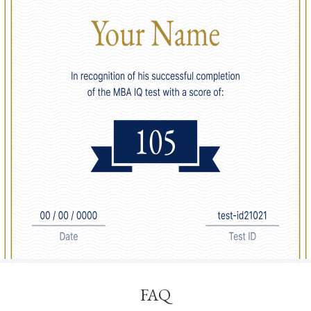
15
Australia
100.45
16
New Zealand
100.41
17
Bulgaria
100.32
18
Belgium
100.31
FAQ
19
Georgia
100.23