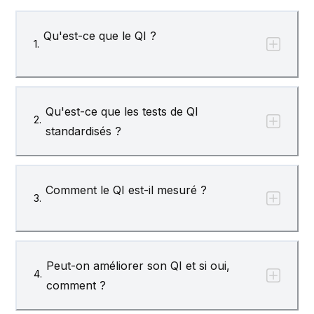
Qu'est-ce que le QI ?
20
Switzerland
100.22
1.
21
Monaco
100.21
Qu'est-ce que les tests de QI
2.
standardisés ?
22
France
100.1
Comment le QI est-il mesuré ?
3.
23
Viet Nam
100.1
Peut-on améliorer son QI et si oui,
4.
24
Belarus
99.47
comment ?