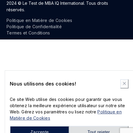
2024 © Le Test de MBA IQ International. Tous droits
51
Latvia
97.59
réservés.
Politique en Matière de Cookies
Politique de Confidentialité
Termes et Conditions
52
Norway
97.59
53
Macedonia
97.43
Nous utilisons des cookies!
54
Algeria
97.31
Ce site Web utilise des cookies pour garantir que vous
obtenez la meilleure expérience utilisateur sur notre site
55
Nepal
97.26
Web. Gérez vos paramètres ou lisez notre
Politique en
Matière de Cookies
J'accepte
Tout rejeter