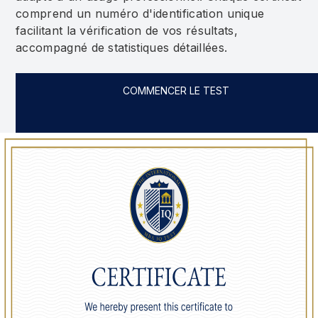
comprend un numéro d'identification unique
9
Slovenia
101.15
facilitant la vérification de vos résultats,
accompagné de statistiques détaillées.
10
Mongolia
101.06
COMMENCER LE TEST
11
Israel
100.91
12
Sri Lanka
100.89
13
Italy
100.79
14
Spain
100.61