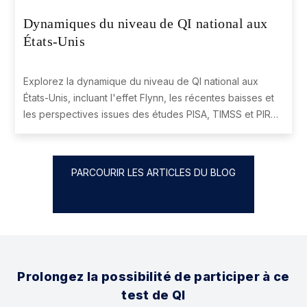
Dynamiques du niveau de QI national aux
États-Unis
41
Sweden
98.08
Explorez la dynamique du niveau de QI national aux
États-Unis, incluant l'effet Flynn, les récentes baisses et
42
Hungary
98.07
les perspectives issues des études PISA, TIMSS et PIRLS.
Comprenez les facteurs influençant ces tendances et la
position mondiale des États-Unis.
43
Portugal
97.98
PARCOURIR LES ARTICLES DU BLOG
44
India
97.96
Prolongez la possibilité de participer à ce
45
Montenegro
97.95
test de QI