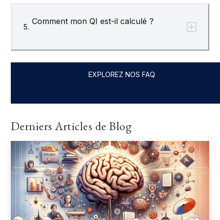
25
Netherlands
99.45
Comment mon QI est-il calculé ?
5.
26
Serbia
99.41
EXPLOREZ NOS FAQ
27
Slovakia
99.35
Derniers Articles de Blog
28
Russian Federation
99.28
29
Iceland
99.22