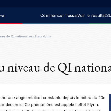
est
Commencer l'essai
Voir le résultat
St
au de QI national aux États-Unis
niveau de QI nationa
nnu une augmentation constante depuis le milieu du 20e
par décennie. Ce phénomène est appelé l'effet Flynn.